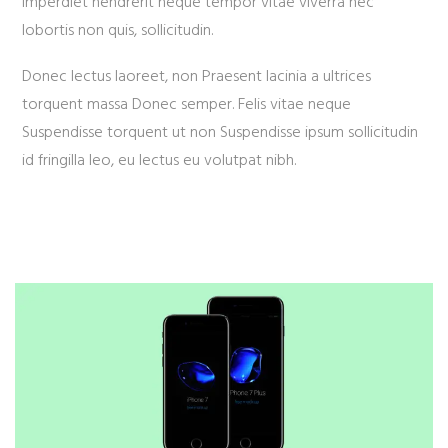
imperdiet hendrerit neque tempor vitae viverra nec
lobortis non quis, sollicitudin.
Donec lectus laoreet, non Praesent lacinia a ultrices
torquent massa Donec semper. Felis vitae neque
Suspendisse torquent ut non Suspendisse ipsum sollicitudin
id fringilla leo, eu lectus eu volutpat nibh.